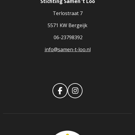
Stichting Samen ’t Loo
Terlostraat 7
5571 KW Bergeijk
06-23798392
info@samen-t-loo.nl
F
I
A
N
C
S
E
T
B
A
O
G