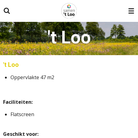
Ga
direct
naar
de
't Loo
hoofdinhoud
't Loo
Oppervlakte 47 m2
Faciliteiten:
Flatscreen
Geschikt voor: