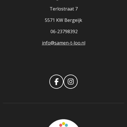
Terlostraat 7
5571 KW Bergeijk
06-23798392
info@samen-t-loo.nl
F
I
A
N
C
S
E
T
B
A
O
G
O
R