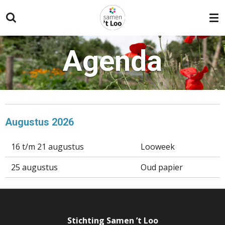
Ga
direct
naar
de
Agenda
hoofdinhoud
Augustus 2026
16 t/m 21 augustus
Looweek
25 augustus
Oud papier
Stichting Samen ’t Loo